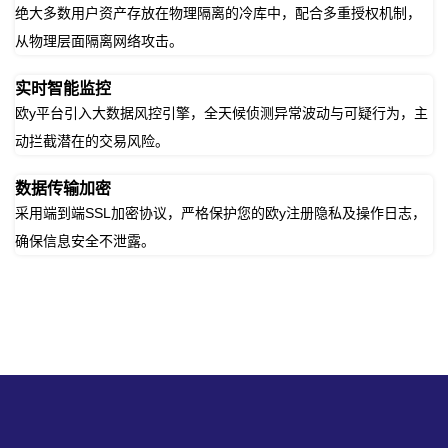
绝大多数用户资产存放在物理隔离的冷库中，配合多重授权机制，
从物理层面隔离网络攻击。
实时智能监控
欧y平台引入大数据风控引擎，全天候侦测异常波动与可疑行为，主
动拦截潜在的交易风险。
数据传输加密
采用端到端SSL加密协议，严格保护您的欧y注册隐私及操作日志，
确保信息安全不泄露。