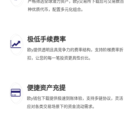
严格筛选全球潜力资产，欧y交易所下载后可交易数百
种优质代币，配置多元化组合。
极低手续费率
欧y提供透明且具竞争力的费率结构，支持阶梯费率折
扣，让您的每一笔投资更具性价比。
便捷资产充提
欧y钱包下载提供极速到账体验，支持多链协议，灵活
应对各类交易场景下的资金流动需求。