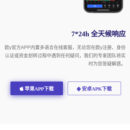
7*24h 全天候响应
欧y官方APP内置多语言在线客服，无论您在欧y注册、身份
认证或资金划转过程中遇到任何疑问，我们的专家团队将实
时为您答疑解惑。
苹果APP下载
安卓APK下载