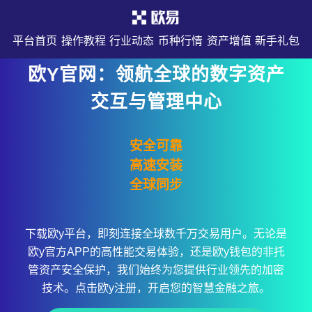
平台首页
操作教程
行业动态
币种行情
资产增值
新手礼包
欧Y官网：领航全球的数字资产
交互与管理中心
安全可靠
高速安装
全球同步
下载欧y平台，即刻连接全球数千万交易用户。无论是
欧y官方APP的高性能交易体验，还是欧y钱包的非托
管资产安全保护，我们始终为您提供行业领先的加密
技术。点击欧y注册，开启您的智慧金融之旅。